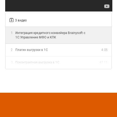
3 видео
1
Интеграция кредитного конвейера Brainysoft с
1С:Управление МФО и КПК
2
Плагин выгрузки в 1С
4:05
3
Поконтрактная выгрузка в 1С
47:11