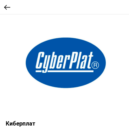
Киберплат