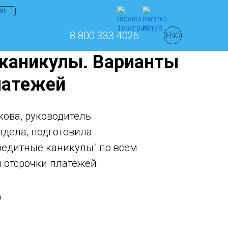
ОВ
8 800 333 4026
ENG
каникулы. Варианты
латежей
ова, руководитель
тдела, подготовила
редитные каникулы" по всем
 отсрочки платежей.
а